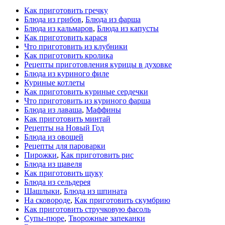
Как приготовить гречку
Блюда из грибов
,
Блюда из фарша
Блюда из кальмаров
,
Блюда из капусты
Как приготовить карася
Что приготовить из клубники
Как приготовить кролика
Рецепты приготовления курицы в духовке
Блюда из куриного филе
Куриные котлеты
Как приготовить куриные сердечки
Что приготовить из куриного фарша
Блюда из лаваша
,
Маффины
Как приготовить минтай
Рецепты на Новый Год
Блюда из овощей
Рецепты для пароварки
Пирожки
,
Как приготовить рис
Блюда из щавеля
Как приготовить щуку
Блюда из сельдерея
Шашлыки
,
Блюда из шпината
На сковороде
,
Как приготовить скумбрию
Как приготовить стручковую фасоль
Супы-пюре
,
Творожные запеканки