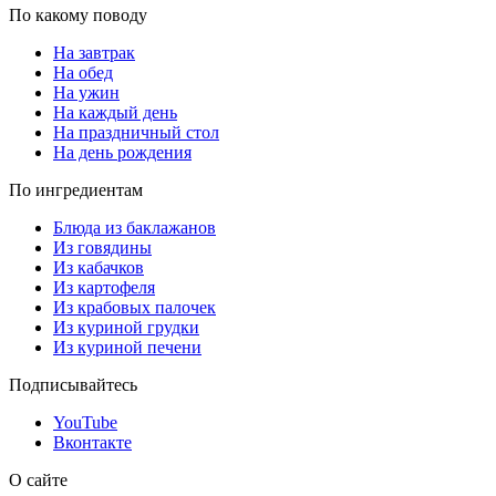
По какому поводу
На завтрак
На обед
На ужин
На каждый день
На праздничный стол
На день рождения
По ингредиентам
Блюда из баклажанов
Из говядины
Из кабачков
Из картофеля
Из крабовых палочек
Из куриной грудки
Из куриной печени
Подписывайтесь
YouTube
Вконтакте
О сайте