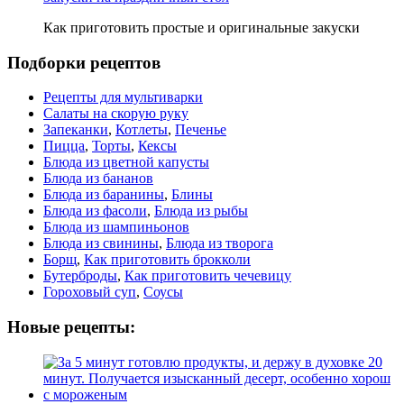
Как приготовить простые и оригинальные закуски
Подборки рецептов
Рецепты для мультиварки
Салаты на скорую руку
Запеканки
,
Котлеты
,
Печенье
Пицца
,
Торты
,
Кексы
Блюда из цветной капусты
Блюда из бананов
Блюда из баранины
,
Блины
Блюда из фасоли
,
Блюда из рыбы
Блюда из шампиньонов
Блюда из свинины
,
Блюда из творога
Борщ
,
Как приготовить брокколи
Бутерброды
,
Как приготовить чечевицу
Гороховый суп
,
Соусы
Новые рецепты: