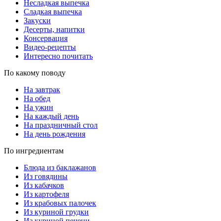
Несладкая выпечка
Сладкая выпечка
Закуски
Десерты, напитки
Консервация
Видео-рецепты
Интересно почитать
По какому поводу
На завтрак
На обед
На ужин
На каждый день
На праздничный стол
На день рождения
По ингредиентам
Блюда из баклажанов
Из говядины
Из кабачков
Из картофеля
Из крабовых палочек
Из куриной грудки
Из куриной печени