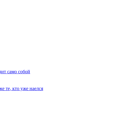
дит само собой
е те, кто уже наелся