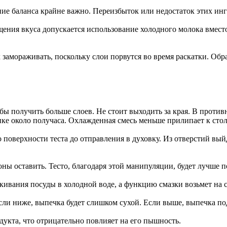
ие баланса крайне важно. Переизбыток или недостаток этих ингр
щения вкуса допускается использование холодного молока вместо
замораживать, поскольку слои порвутся во время раскатки. Обр
обы получить больше слоев. Не стоит выходить за края. В проти
ике около получаса. Охлажденная смесь меньше прилипает к стол
поверхности теста до отправления в духовку. Из отверстий выйд
ны оставить. Тесто, благодаря этой манипуляции, будет лучше п
кивания посуды в холодной воде, а функцию смазки возьмет на с
сли ниже, выпечка будет слишком сухой. Если выше, выпечка под
дукта, что отрицательно повлияет на его пышность.