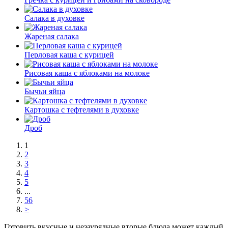
Салака в духовке
Жареная салака
Перловая каша с курицей
Рисовая каша с яблоками на молоке
Бычьи яйца
Картошка с тефтелями в духовке
Дроб
1
2
3
4
5
...
56
>
Готовить вкусные и незаурядные вторые блюда может каждый