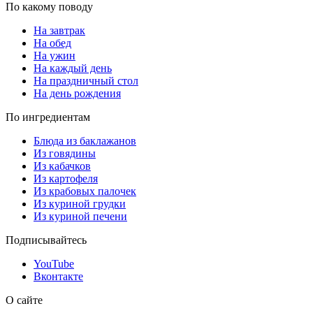
По какому поводу
На завтрак
На обед
На ужин
На каждый день
На праздничный стол
На день рождения
По ингредиентам
Блюда из баклажанов
Из говядины
Из кабачков
Из картофеля
Из крабовых палочек
Из куриной грудки
Из куриной печени
Подписывайтесь
YouTube
Вконтакте
О сайте