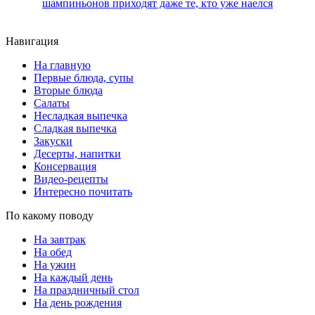
шампиньонов приходят даже те, кто уже наелся
Навигация
На главную
Первые блюда, супы
Вторые блюда
Салаты
Несладкая выпечка
Сладкая выпечка
Закуски
Десерты, напитки
Консервация
Видео-рецепты
Интересно почитать
По какому поводу
На завтрак
На обед
На ужин
На каждый день
На праздничный стол
На день рождения