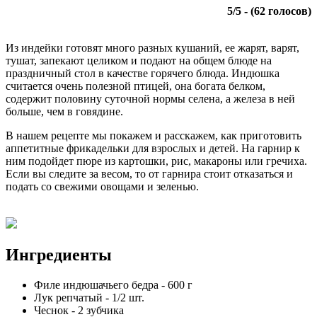
5
/
5
- (
62
голосов)
Из индейки готовят много разных кушаний, ее жарят, варят,
тушат, запекают целиком и подают на общем блюде на
праздничный стол в качестве горячего блюда. Индюшка
считается очень полезной птицей, она богата белком,
содержит половину суточной нормы селена, а железа в ней
больше, чем в говядине.
В нашем рецепте мы покажем и расскажем, как приготовить
аппетитные фрикадельки для взрослых и детей. На гарнир к
ним подойдет пюре из картошки, рис, макароны или гречиха.
Если вы следите за весом, то от гарнира стоит отказаться и
подать со свежими овощами и зеленью.
Ингредиенты
Филе индюшачьего бедра
-
600
г
Лук репчатый
-
1/2
шт.
Чеснок
-
2
зубчика