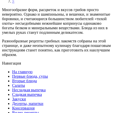
>
Многообразие форм, расцветок и вкусов грибов просто
невероятно. Однако и шампиньоны, и вешенки, и знаменитые
боровики, и считающиеся большинством любителей «тихой
охоты» несъедобными нежнейшие копринусы одинаково
богаты белком и минеральными веществами. Блюда из них в
умелых руках станут подлинным деликатесом.
Разнообразные рецепты грибных лакомств собраны на этой
странице, и даже неопытному кулинару благодаря пошаговым
инструкциям станет понятно, как приготовить их наилучшим
образом.
Навигация
На главную
Первые блюда, супы
Вторые блюда
Салаты
Несладкая выпечка
Сладкая выпечка
Закуски
Десерты, напитки
Консервация
Видео-рецепты