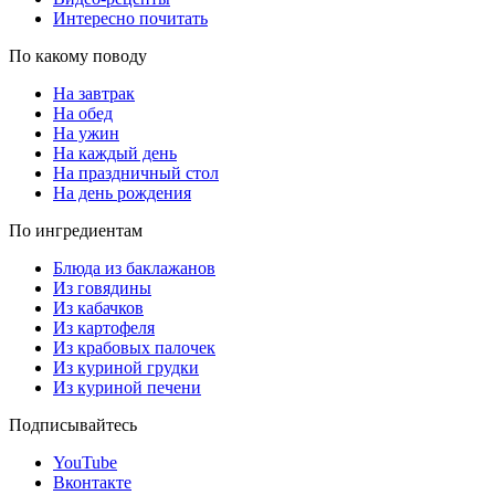
Интересно почитать
По какому поводу
На завтрак
На обед
На ужин
На каждый день
На праздничный стол
На день рождения
По ингредиентам
Блюда из баклажанов
Из говядины
Из кабачков
Из картофеля
Из крабовых палочек
Из куриной грудки
Из куриной печени
Подписывайтесь
YouTube
Вконтакте