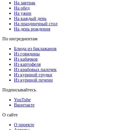
На завтрак
На обед
На ужин
На каждый день
На праздничный стол
На день рождения
По ингредиентам
Блюда из баклажанов
Из говядины
Из кабачков
Из картофеля
Из крабовых палочек
Из куриной грудки
Из куриной печени
Подписывайтесь
YouTube
Вконтакте
О сайте
О проекте
Авторы