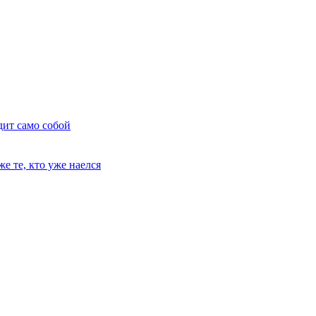
дит само собой
е те, кто уже наелся