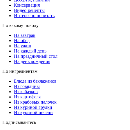
Консервация
Видео-рецепты
Интересно почитать
По какому поводу
На завтрак
На обед
На ужин
На каждый день
На праздничный стол
На день рождения
По ингредиентам
Блюда из баклажанов
Из говядины
Из кабачков
Из картофеля
Из крабовых палочек
Из куриной грудки
Из куриной печени
Подписывайтесь