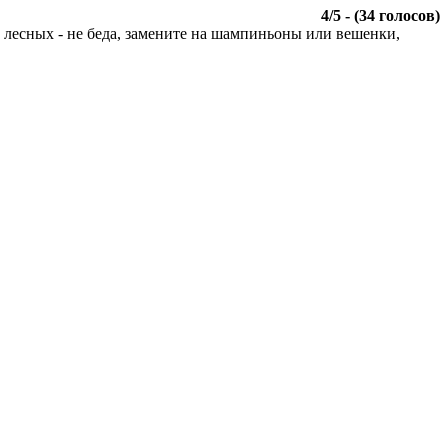
4
/
5
- (
34
голосов)
 лесных - не беда, замените на шампиньоны или вешенки,