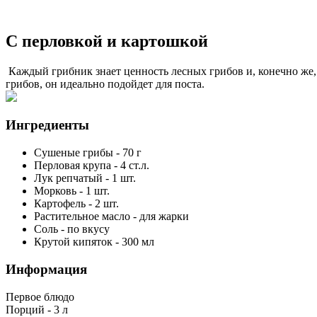
С перловкой и картошкой
Каждый грибник знает ценность лесных грибов и, конечно же, 
грибов, он идеально подойдет для поста.
Ингредиенты
Сушеные грибы
-
70
г
Перловая крупа
-
4
ст.л.
Лук репчатый
-
1
шт.
Морковь
-
1
шт.
Картофель
-
2
шт.
Растительное масло
-
для жарки
Соль
-
по вкусу
Крутой кипяток
-
300
мл
Информация
Первое блюдо
Порций -
3 л