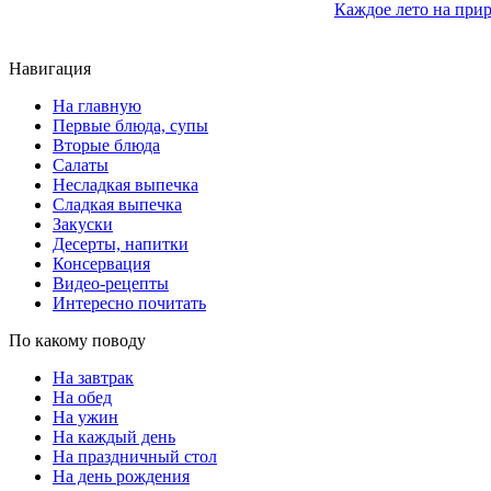
Каждое лето на прир
Навигация
На главную
Первые блюда, супы
Вторые блюда
Салаты
Несладкая выпечка
Сладкая выпечка
Закуски
Десерты, напитки
Консервация
Видео-рецепты
Интересно почитать
По какому поводу
На завтрак
На обед
На ужин
На каждый день
На праздничный стол
На день рождения