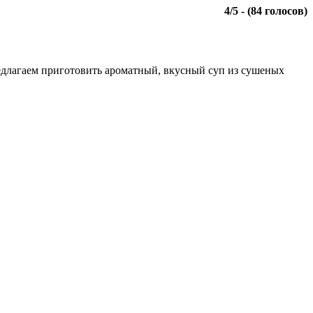
4
/
5
- (
84
голосов)
редлагаем приготовить ароматный, вкусный суп из сушеных