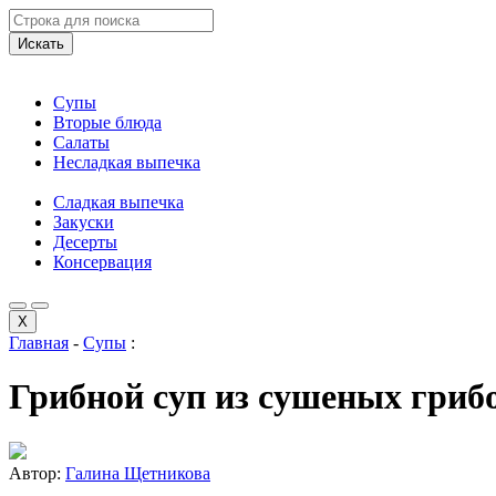
Искать
Супы
Вторые блюда
Салаты
Несладкая выпечка
Сладкая выпечка
Закуски
Десерты
Консервация
X
Главная
-
Супы
:
Грибной суп из сушеных гриб
Автор:
Галина Щетникова