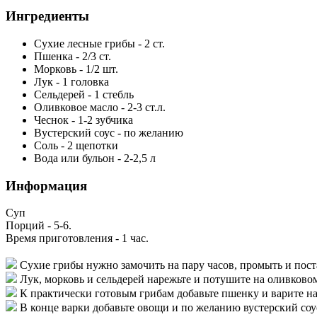
Ингредиенты
Сухие лесные грибы
-
2
ст.
Пшенка
-
2/3
ст.
Морковь
-
1/2
шт.
Лук
-
1
головка
Сельдерей
-
1
стебль
Оливковое масло
-
2-3
ст.л.
Чеснок
-
1-2
зубчика
Вустерский соус
-
по желанию
Соль
-
2
щепотки
Вода или бульон
-
2-2,5
л
Информация
Суп
Порций -
5-6
.
Время приготовления -
1 час
.
Сухие грибы нужно замочить на пару часов, промыть и пост
Лук, морковь и сельдерей нарежьте и потушите на оливковом
К практически готовым грибам добавьте пшенку и варите н
В конце варки добавьте овощи и по желанию вустерский соус