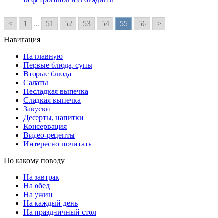
<
1
...
51
52
53
54
55
56
>
Навигация
На главную
Первые блюда, супы
Вторые блюда
Салаты
Несладкая выпечка
Сладкая выпечка
Закуски
Десерты, напитки
Консервация
Видео-рецепты
Интересно почитать
По какому поводу
На завтрак
На обед
На ужин
На каждый день
На праздничный стол