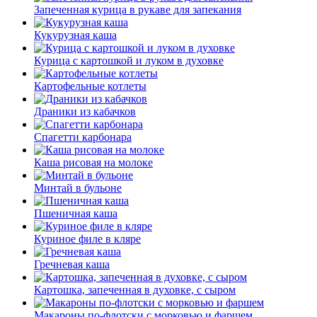
Запеченная курица в рукаве для запекания
Кукурузная каша
Курица с картошкой и луком в духовке
Картофельные котлеты
Драники из кабачков
Спагетти карбонара
Каша рисовая на молоке
Минтай в бульоне
Пшеничная каша
Куриное филе в кляре
Гречневая каша
Картошка, запеченная в духовке, с сыром
Макароны по-флотски с морковью и фаршем