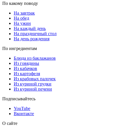
По какому поводу
На завтрак
На обед
На ужин
На каждый день
На праздничный стол
На день рождения
По ингредиентам
Блюда из баклажанов
Из говядины
Из кабачков
Из картофеля
Из крабовых палочек
Из куриной грудки
Из куриной печени
Подписывайтесь
YouTube
Вконтакте
О сайте