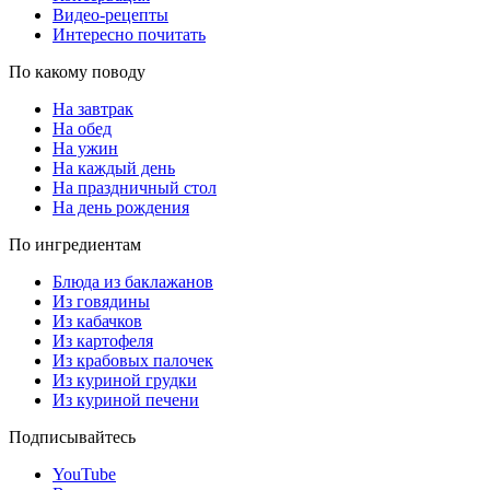
Видео-рецепты
Интересно почитать
По какому поводу
На завтрак
На обед
На ужин
На каждый день
На праздничный стол
На день рождения
По ингредиентам
Блюда из баклажанов
Из говядины
Из кабачков
Из картофеля
Из крабовых палочек
Из куриной грудки
Из куриной печени
Подписывайтесь
YouTube