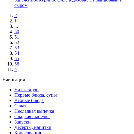
сыром
<
1
...
50
51
52
53
54
55
56
>
Навигация
На главную
Первые блюда, супы
Вторые блюда
Салаты
Несладкая выпечка
Сладкая выпечка
Закуски
Десерты, напитки
Консервация