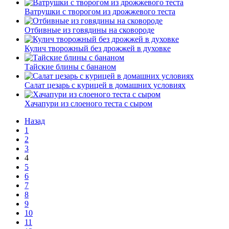
Ватрушки с творогом из дрожжевого теста
Отбивные из говядины на сковороде
Кулич творожный без дрожжей в духовке
Тайские блины с бананом
Салат цезарь с курицей в домашних условиях
Хачапури из слоеного теста с сыром
Назад
1
2
3
4
5
6
7
8
9
10
11