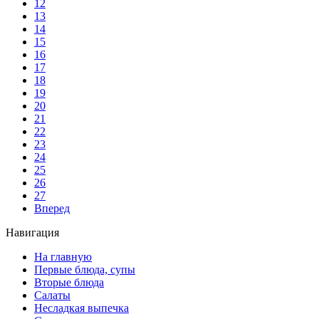
12
13
14
15
16
17
18
19
20
21
22
23
24
25
26
27
Вперед
Навигация
На главную
Первые блюда, супы
Вторые блюда
Салаты
Несладкая выпечка