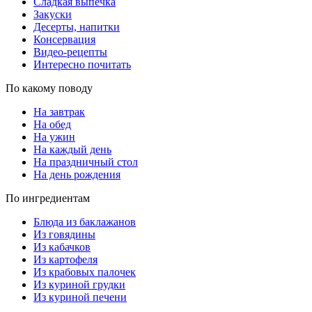
Сладкая выпечка
Закуски
Десерты, напитки
Консервация
Видео-рецепты
Интересно почитать
По какому поводу
На завтрак
На обед
На ужин
На каждый день
На праздничный стол
На день рождения
По ингредиентам
Блюда из баклажанов
Из говядины
Из кабачков
Из картофеля
Из крабовых палочек
Из куриной грудки
Из куриной печени