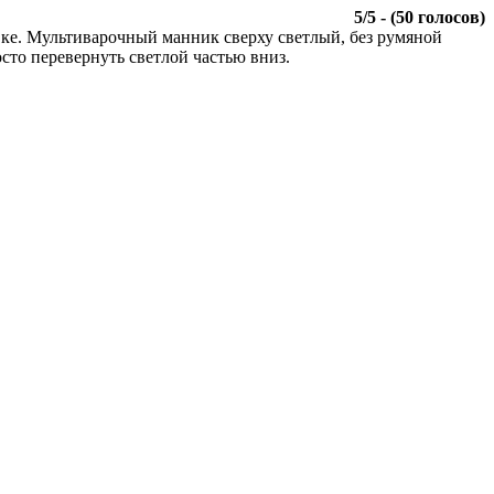
5
/
5
- (
50
голосов)
овке. Мультиварочный манник сверху светлый, без румяной
то перевернуть светлой частью вниз.