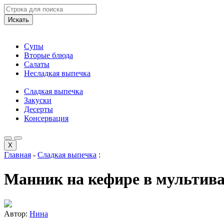
Искать
Супы
Вторые блюда
Салаты
Несладкая выпечка
Сладкая выпечка
Закуски
Десерты
Консервация
X
Главная
-
Сладкая выпечка
:
Манник на кефире в мультив
Автор:
Нина