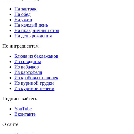
На завтрак
На обед
На ужин
На каждый день
На праздничный стол
На день рождения
По ингредиентам
Блюда из баклажанов
Из говядины
Из кабачков
Из картофеля
Из крабовых палочек
Из куриной грудки
Из куриной печени
Подписывайтесь
YouTube
Вконтакте
О сайте