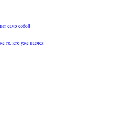
дит само собой
е те, кто уже наелся