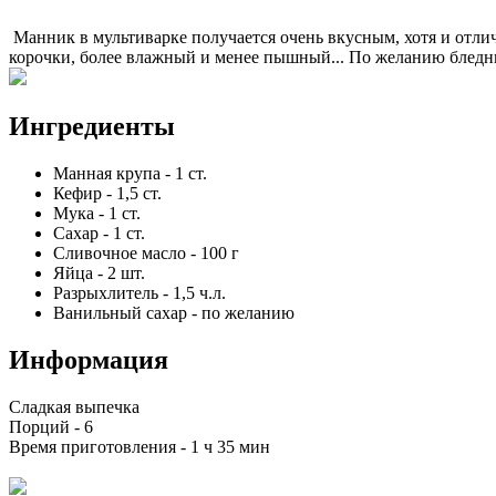
Манник в мультиварке получается очень вкусным, хотя и отлич
корочки, более влажный и менее пышный... По желанию бледн
Ингредиенты
Манная крупа
-
1
ст.
Кефир
-
1,5
ст.
Мука
-
1
ст.
Сахар
-
1
ст.
Сливочное масло
-
100
г
Яйца
-
2
шт.
Разрыхлитель
-
1,5
ч.л.
Ванильный сахар
-
по желанию
Информация
Сладкая выпечка
Порций -
6
Время приготовления -
1 ч 35 мин