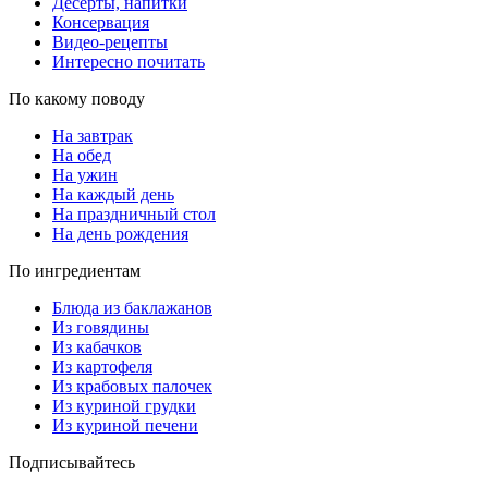
Десерты, напитки
Консервация
Видео-рецепты
Интересно почитать
По какому поводу
На завтрак
На обед
На ужин
На каждый день
На праздничный стол
На день рождения
По ингредиентам
Блюда из баклажанов
Из говядины
Из кабачков
Из картофеля
Из крабовых палочек
Из куриной грудки
Из куриной печени
Подписывайтесь