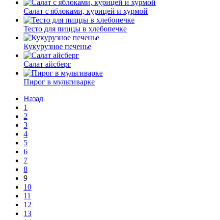
Салат с яблоками, курицей и хурмой
Тесто для пиццы в хлебопечке
Кукурузное печенье
Салат айсберг
Пирог в мультиварке
Назад
1
2
3
4
5
6
7
8
9
10
11
12
13