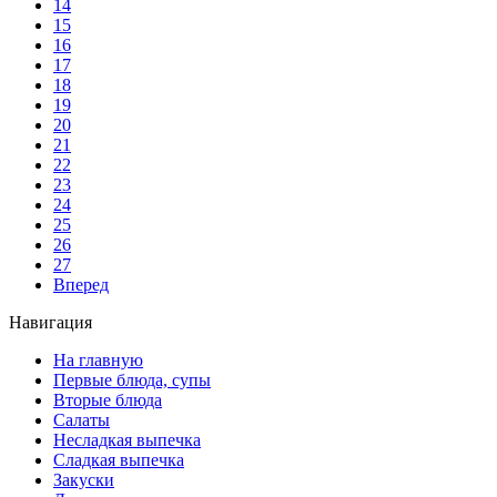
14
15
16
17
18
19
20
21
22
23
24
25
26
27
Вперед
Навигация
На главную
Первые блюда, супы
Вторые блюда
Салаты
Несладкая выпечка
Сладкая выпечка
Закуски