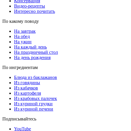
Консервация
Видео-рецепты
Интересно почитать
По какому поводу
На завтрак
На обед
На ужин
На каждый день
На праздничный стол
На день рождения
По ингредиентам
Блюда из баклажанов
Из говядины
Из кабачков
Из картофеля
Из крабовых палочек
Из куриной грудки
Из куриной печени
Подписывайтесь
YouTube