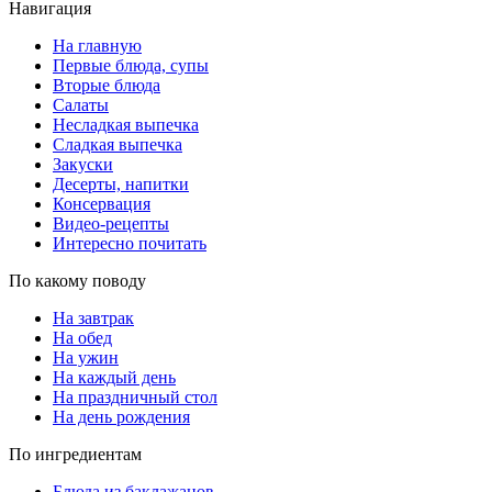
Навигация
На главную
Первые блюда, супы
Вторые блюда
Салаты
Несладкая выпечка
Сладкая выпечка
Закуски
Десерты, напитки
Консервация
Видео-рецепты
Интересно почитать
По какому поводу
На завтрак
На обед
На ужин
На каждый день
На праздничный стол
На день рождения
По ингредиентам
Блюда из баклажанов