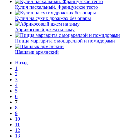
Кулич пасхальный. Французское тесто
Кулич на сухих дрожжах без опары
Абрикосовый джем на зиму
Пицца маргарита с моцареллой и помидорами
Шашлык армянский
Назад
1
2
3
4
5
6
7
8
9
10
11
12
13