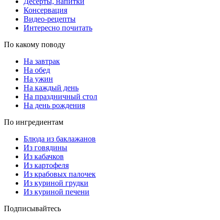
Десерты, напитки
Консервация
Видео-рецепты
Интересно почитать
По какому поводу
На завтрак
На обед
На ужин
На каждый день
На праздничный стол
На день рождения
По ингредиентам
Блюда из баклажанов
Из говядины
Из кабачков
Из картофеля
Из крабовых палочек
Из куриной грудки
Из куриной печени
Подписывайтесь