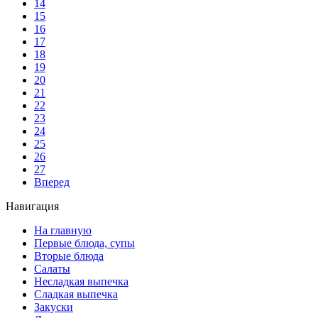
14
15
16
17
18
19
20
21
22
23
24
25
26
27
Вперед
Навигация
На главную
Первые блюда, супы
Вторые блюда
Салаты
Несладкая выпечка
Сладкая выпечка
Закуски