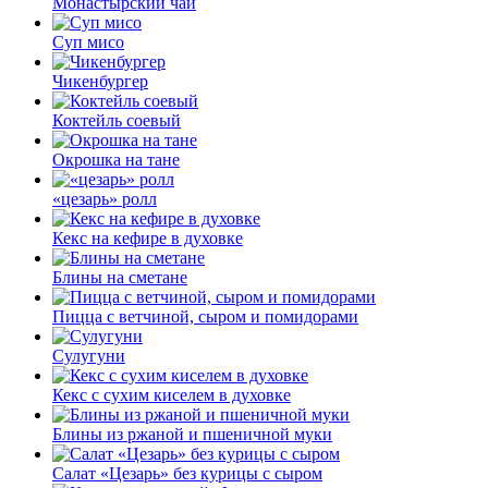
Монастырский чай
Суп мисо
Чикенбургер
Коктейль соевый
Окрошка на тане
«цезарь» ролл
Кекс на кефире в духовке
Блины на сметане
Пицца с ветчиной, сыром и помидорами
Сулугуни
Кекс с сухим киселем в духовке
Блины из ржаной и пшеничной муки
Салат «Цезарь» без курицы с сыром