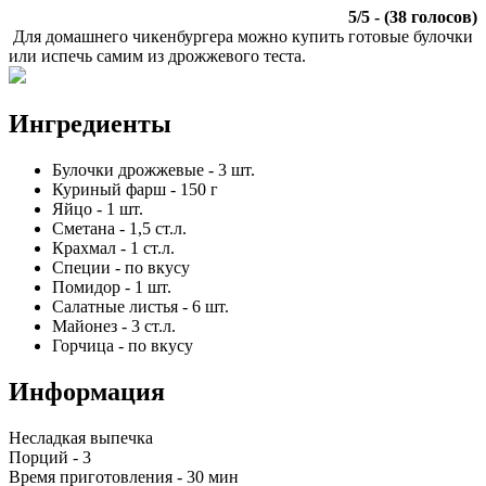
5
/
5
- (
38
голосов)
Для домашнего чикенбургера можно купить готовые булочки
или испечь самим из дрожжевого теста.
Ингредиенты
Булочки дрожжевые
-
3
шт.
Куриный фарш
-
150
г
Яйцо
-
1
шт.
Сметана
-
1,5
ст.л.
Крахмал
-
1
ст.л.
Специи
-
по вкусу
Помидор
-
1
шт.
Салатные листья
-
6
шт.
Майонез
-
3
ст.л.
Горчица
-
по вкусу
Информация
Несладкая выпечка
Порций -
3
Время приготовления -
30 мин