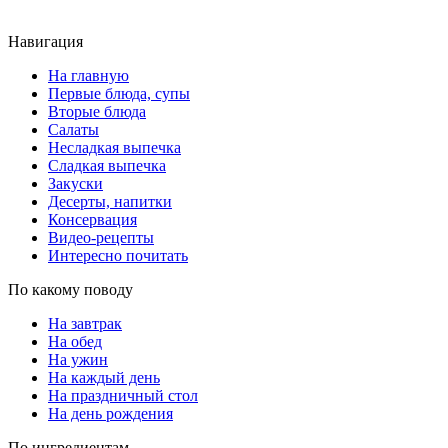
Навигация
На главную
Первые блюда, супы
Вторые блюда
Салаты
Несладкая выпечка
Сладкая выпечка
Закуски
Десерты, напитки
Консервация
Видео-рецепты
Интересно почитать
По какому поводу
На завтрак
На обед
На ужин
На каждый день
На праздничный стол
На день рождения
По ингредиентам