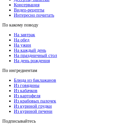
Консервация
Видео-рецепты
Интересно почитать
По какому поводу
На завтрак
На обед
На ужин
На каждый день
На праздничный стол
На день рождения
По ингредиентам
Блюда из баклажанов
Из говядины
Из кабачков
Из картофеля
Из крабовых палочек
Из куриной грудки
Из куриной печени
Подписывайтесь