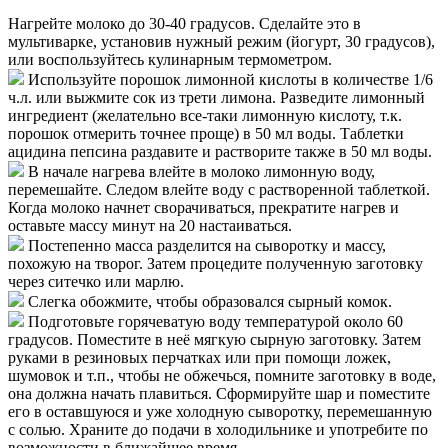
Нагрейте молоко до 30-40 градусов. Сделайте это в
мультиварке, установив нужный режим (йогурт, 30 градусов),
или воспользуйтесь кулинарным термометром.
Используйте порошок лимонной кислоты в количестве 1/6
ч.л. или выжмите сок из трети лимона. Разведите лимонный
ингредиент (желательно все-таки лимонную кислоту, т.к.
порошок отмерить точнее проще) в 50 мл воды. Таблетки
ацидина пепсина раздавите и растворите также в 50 мл воды.
В начале нагрева влейте в молоко лимонную воду,
перемешайте. Следом влейте воду с растворенной таблеткой.
Когда молоко начнет сворачиваться, прекратите нагрев и
оставьте массу минут на 20 настаиваться.
Постепенно масса разделится на сыворотку и массу,
похожую на творог. Затем процедите полученную заготовку
через ситечко или марлю.
Слегка обожмите, чтобы образовался сырный комок.
Подготовьте горячеватую воду температурой около 60
градусов. Поместите в неё мягкую сырную заготовку. Затем
руками в резиновых перчатках или при помощи ложек,
шумовок и т.п., чтобы не обжечься, помните заготовку в воде,
она должна начать плавиться. Сформируйте шар и поместите
его в оставшуюся и уже холодную сыворотку, перемешанную
с солью. Храните до подачи в холодильнике и употребите по
возможности в ближайшее время.