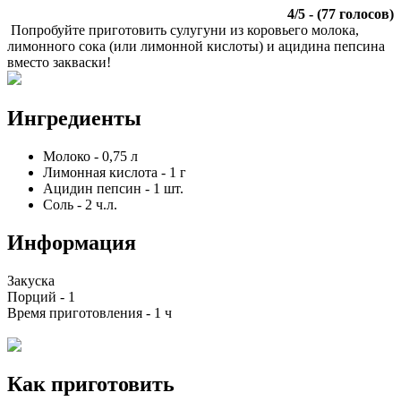
4
/
5
- (
77
голосов)
Попробуйте приготовить сулугуни из коровьего молока,
лимонного сока (или лимонной кислоты) и ацидина пепсина
вместо закваски!
Ингредиенты
Молоко
-
0,75
л
Лимонная кислота
-
1
г
Ацидин пепсин
-
1
шт.
Соль
-
2
ч.л.
Информация
Закуска
Порций -
1
Время приготовления -
1 ч
Как приготовить