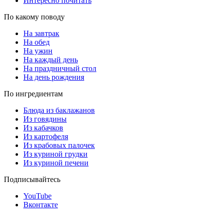
Интересно почитать
По какому поводу
На завтрак
На обед
На ужин
На каждый день
На праздничный стол
На день рождения
По ингредиентам
Блюда из баклажанов
Из говядины
Из кабачков
Из картофеля
Из крабовых палочек
Из куриной грудки
Из куриной печени
Подписывайтесь
YouTube
Вконтакте