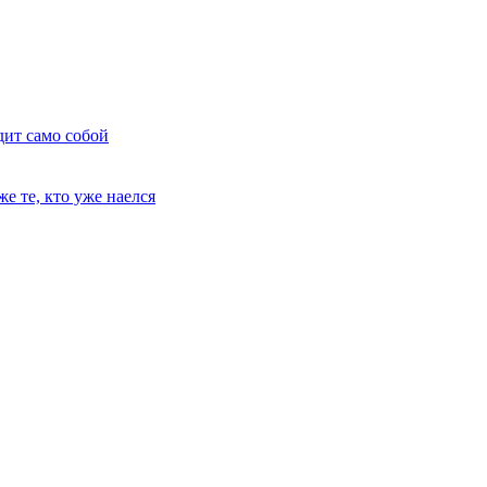
дит само собой
е те, кто уже наелся