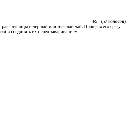
4
/
5
- (
57
голосов)
 трава душицы и черный или зеленый чай. Проще всего сразу
сти и соединять их перед завариванием.