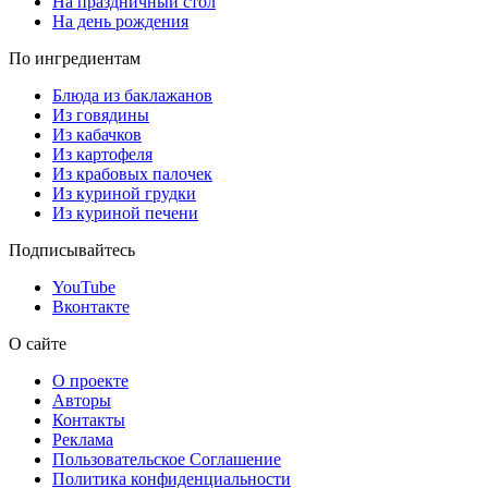
На праздничный стол
На день рождения
По ингредиентам
Блюда из баклажанов
Из говядины
Из кабачков
Из картофеля
Из крабовых палочек
Из куриной грудки
Из куриной печени
Подписывайтесь
YouTube
Вконтакте
О сайте
О проекте
Авторы
Контакты
Реклама
Пользовательское Соглашение
Политика конфиденциальности