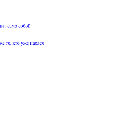
дит само собой
е те, кто уже наелся