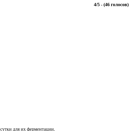
4
/
5
- (
46
голосов)
 сутки для их ферментации.