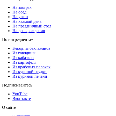
На завтрак
На обед
На ужин
На каждый день
На праздничный стол
На день рождения
По ингредиентам
Блюда из баклажанов
Из говядины
Из кабачков
Из картофеля
Из крабовых палочек
Из куриной грудки
Из куриной печени
Подписывайтесь
YouTube
Вконтакте
О сайте