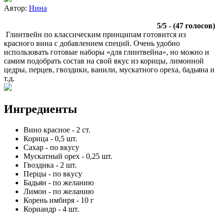
Автор:
Нина
5
/
5
- (
47
голосов)
Глинтвейн по классическим принципам готовится из
красного вина с добавлением специй. Очень удобно
использовать готовые наборы «для глинтвейна», но можно и
самим подобрать состав на свой вкус из корицы, лимонной
цедры, перцев, гвоздики, ванили, мускатного ореха, бадьяна и
т.д.
Ингредиенты
Вино красное
-
2
ст.
Корица
-
0,5
шт.
Сахар
-
по вкусу
Мускатный орех
-
0,25
шт.
Гвоздика
-
2
шт.
Перцы
-
по вкусу
Бадьян
-
по желанию
Лимон
-
по желанию
Корень имбиря
-
10
г
Кориандр
-
4
шт.