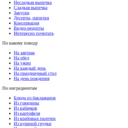
Несладкая выпечка
Сладкая выпечка
Закуски
Десерты, напитки
Консервация
Видео-рецепты
Интересно почитать
По какому поводу
На завтрак
На обед
На ужин
На каждый день
На праздничный стол
На день рождения
По ингредиентам
Блюда из баклажанов
Из говядины
Из кабачков
Из картофеля
Из крабовых палочек
Из куриной грудки