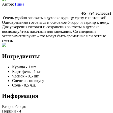
Автор:
Нина
4
/
5
- (
94
голосов)
Очень удобно запекать в духовке курицу сразу с картошкой.
Одновременно готовится и основное блюдо, и гарнир к нему.
Для ускорения готовки и сохранения чистоты в духовке
воспользуйтесь пакетами для запекания. Со специями
экспериментируйте - это могут быть ароматные или острые
смеси.
Ингредиенты
Курица
-
1
шт.
Картофель
-
1
кг
Чеснок
-
0,5
шт.
Специи
-
по вкусу
Соль
-
0,5
ч.л.
Информация
Второе блюдо
Порций -
4