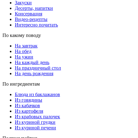
Закуски
Десерты, напитки
Консервация
Видео-рецепты
Интересно почитать
По какому поводу
На завтрак
На обед
На ужин
На каждый день
На праздничный стол
На день рождения
По ингредиентам
Блюда из баклажанов
Из говядины
Из кабачков
Из картофеля
Из крабовых палочек
Из куриной грудки
Из куриной печени