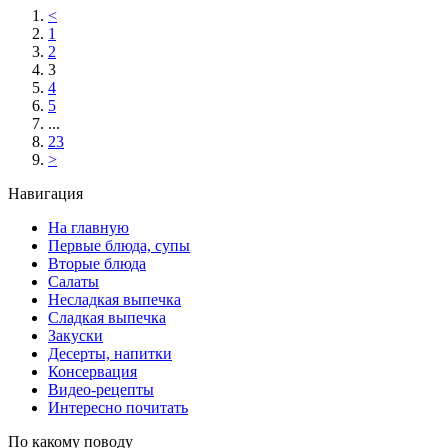
<
1
2
3
4
5
...
23
>
Навигация
На главную
Первые блюда, супы
Вторые блюда
Салаты
Несладкая выпечка
Сладкая выпечка
Закуски
Десерты, напитки
Консервация
Видео-рецепты
Интересно почитать
По какому поводу