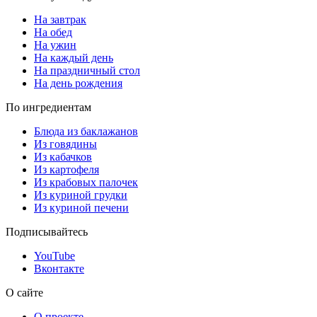
На завтрак
На обед
На ужин
На каждый день
На праздничный стол
На день рождения
По ингредиентам
Блюда из баклажанов
Из говядины
Из кабачков
Из картофеля
Из крабовых палочек
Из куриной грудки
Из куриной печени
Подписывайтесь
YouTube
Вконтакте
О сайте
О проекте