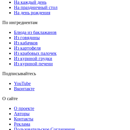
На каждый день
На праздничный стол
На день рождения
По ингредиентам
Блюда из баклажанов
Из говядины
Из кабачков
Из картофеля
Из крабовых палочек
Из куриной грудки
Из куриной печени
Подписывайтесь
YouTube
Вконтакте
О сайте
О проекте
Авторы
Контакты
Реклама
Пользовательское Соглашение