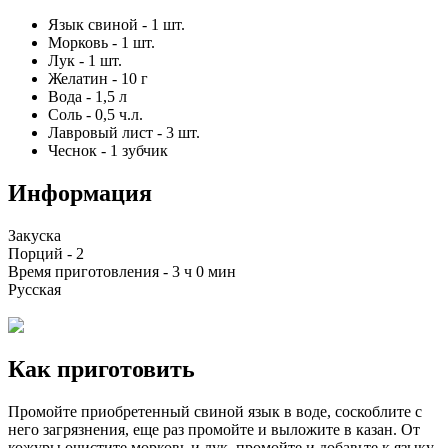
Язык свиной
-
1
шт.
Морковь
-
1
шт.
Лук
-
1
шт.
Желатин
-
10
г
Вода
-
1,5
л
Соль
-
0,5
ч.л.
Лавровый лист
-
3
шт.
Чеснок
-
1
зубчик
Информация
Закуска
Порций -
2
Время приготовления -
3 ч 0 мин
Русская
Как приготовить
Промойте приобретенный свиной язык в воде, соскоблите с
него загрязнения, еще раз промойте и выложите в казан. От
кожуры очистите морковь и лук, промойте и добавьте к языку