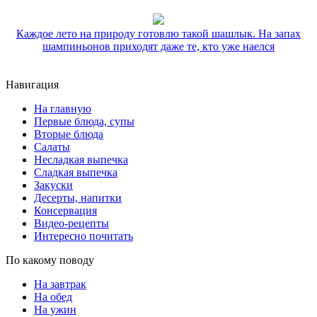
Каждое лето на природу готовлю такой шашлык. На запах
шампиньонов приходят даже те, кто уже наелся
Навигация
На главную
Первые блюда, супы
Вторые блюда
Салаты
Несладкая выпечка
Сладкая выпечка
Закуски
Десерты, напитки
Консервация
Видео-рецепты
Интересно почитать
По какому поводу
На завтрак
На обед
На ужин