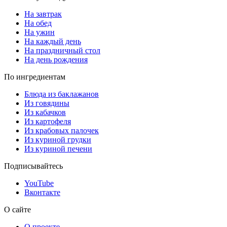
На завтрак
На обед
На ужин
На каждый день
На праздничный стол
На день рождения
По ингредиентам
Блюда из баклажанов
Из говядины
Из кабачков
Из картофеля
Из крабовых палочек
Из куриной грудки
Из куриной печени
Подписывайтесь
YouTube
Вконтакте
О сайте
О проекте