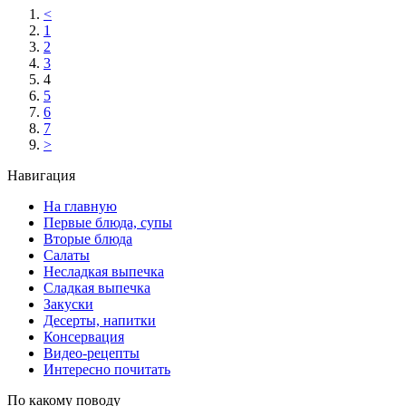
<
1
2
3
4
5
6
7
>
Навигация
На главную
Первые блюда, супы
Вторые блюда
Салаты
Несладкая выпечка
Сладкая выпечка
Закуски
Десерты, напитки
Консервация
Видео-рецепты
Интересно почитать
По какому поводу