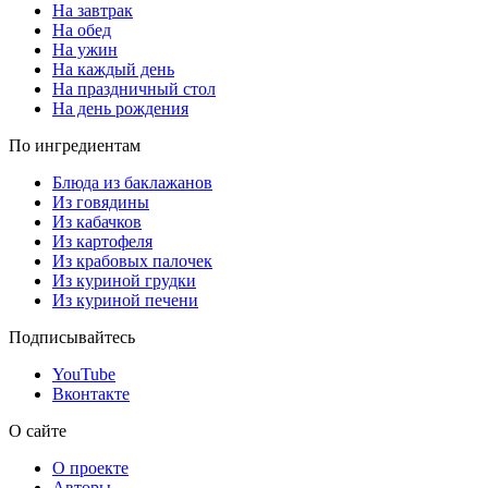
На завтрак
На обед
На ужин
На каждый день
На праздничный стол
На день рождения
По ингредиентам
Блюда из баклажанов
Из говядины
Из кабачков
Из картофеля
Из крабовых палочек
Из куриной грудки
Из куриной печени
Подписывайтесь
YouTube
Вконтакте
О сайте
О проекте
Авторы