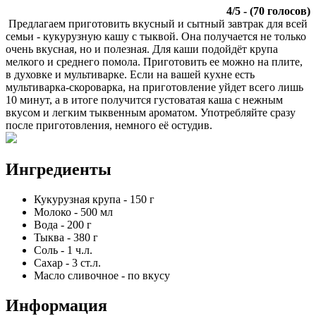
4
/
5
- (
70
голосов)
Предлагаем приготовить вкусный и сытный завтрак для всей
семьи - кукурузную кашу с тыквой. Она получается не только
очень вкусная, но и полезная. Для каши подойдёт крупа
мелкого и среднего помола. Приготовить ее можно на плите,
в духовке и мультиварке. Если на вашей кухне есть
мультиварка-скороварка, на приготовление уйдет всего лишь
10 минут, а в итоге получится густоватая каша с нежным
вкусом и легким тыквенным ароматом. Употребляйте сразу
после приготовления, немного её остудив.
Ингредиенты
Кукурузная крупа
-
150
г
Молоко
-
500
мл
Вода
-
200
г
Тыква
-
380
г
Соль
-
1
ч.л.
Сахар
-
3
ст.л.
Масло сливочное
-
по вкусу
Информация