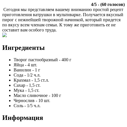
4
/
5
- (
60
голосов)
Сегодня мы представляем вашему вниманию простой рецепт
приготовления ватрушки в мультиварке. Получается вкусный
пирог с нежнейшей творожной начинкой, который придется
по вкусу всем членам семьи. К тому же приготовить ее не
составит вам особого труда.
Ингредиенты
Творог пастообразный
-
400
г
Яйца
-
4
шт.
Ванилин
-
1
г
Сода
-
1/2
ч.л.
Крахмал
-
1,5
ст.л.
Сахар
-
1,5
ст.
Мука
-
1,5
ст.
Масло сливочное
-
100
г
Чернослив
-
10
шт.
Соль
-
1/5
ч.л.
Информация