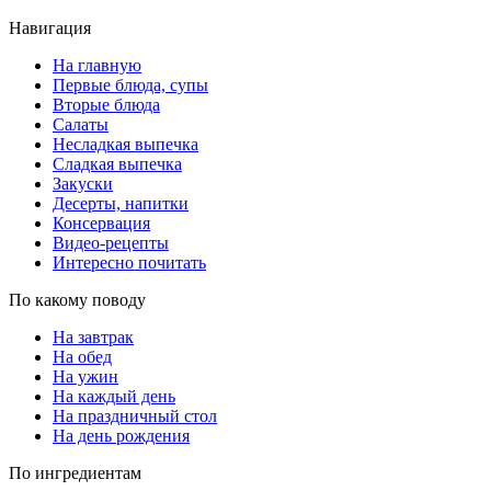
Навигация
На главную
Первые блюда, супы
Вторые блюда
Салаты
Несладкая выпечка
Сладкая выпечка
Закуски
Десерты, напитки
Консервация
Видео-рецепты
Интересно почитать
По какому поводу
На завтрак
На обед
На ужин
На каждый день
На праздничный стол
На день рождения
По ингредиентам