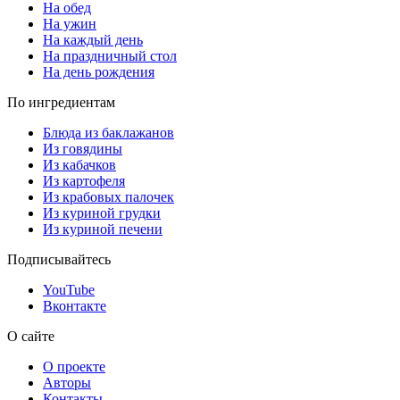
На обед
На ужин
На каждый день
На праздничный стол
На день рождения
По ингредиентам
Блюда из баклажанов
Из говядины
Из кабачков
Из картофеля
Из крабовых палочек
Из куриной грудки
Из куриной печени
Подписывайтесь
YouTube
Вконтакте
О сайте
О проекте
Авторы
Контакты