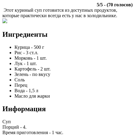
5
/
5
- (
70
голосов)
Этот куриный суп готовится из доступных продуктов,
которые практически всегда есть у нас в холодильнике.
Ингредиенты
Курица
-
500
г
Рис
-
3
ст.л.
Морковь
-
1
шт.
Лук
-
1
шт.
Картофель
-
2
шт.
Зелень
-
по вкусу
Соль
Перец
Вода
-
1,5
л
Масло для жарки
Информация
Суп
Порций -
4
.
Время приготовления -
1 час
.