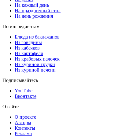
На каждый день
На праздничный стол
На день рождения
По ингредиентам
Блюда из баклажанов
Из говядины
Из кабачков
Из картофеля
Из крабовых палочек
Из куриной грудки
Из куриной печени
Подписывайтесь
YouTube
Вконтакте
О сайте
О проекте
Авторы
Контакты
Реклама