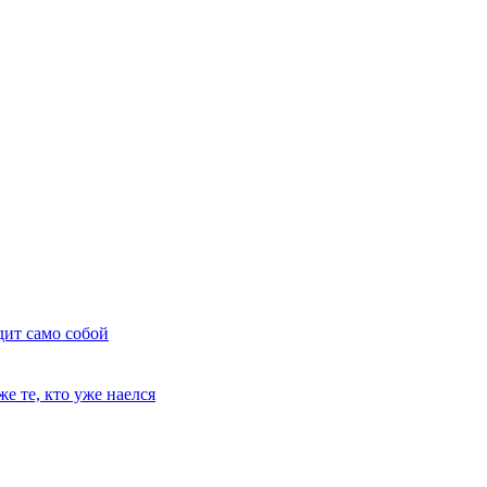
дит само собой
е те, кто уже наелся