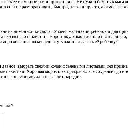
тать ее из морозилки и приготовить. Не нужно бежать в магази
но ее и не размораживать. Быстро, легко и просто, а самое главн
ванием лимонной кислоты. У меня маленький ребёнок и для прик
м складываю в пакет и в морозилку. Зимой достаю и отвариваю,
заморозить по вашему рецепту, можно ли давать её ребёнку?
Главное, выбрать свежий кочан с зелеными листьями, без призна
е пакетики. Хорошая морозилка прекрасно все сохраняет до нов
тицы соцветиями, да и выглядит нарядно.
ечены
*