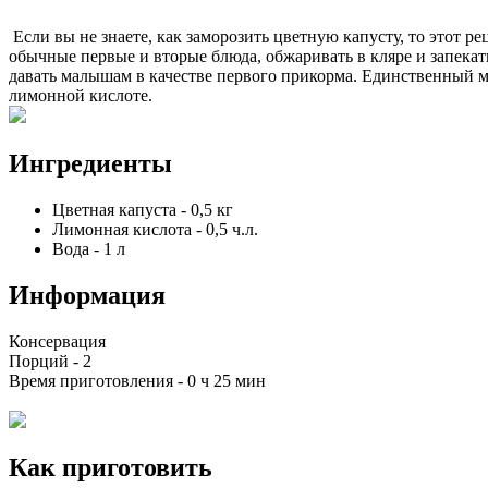
Если вы не знаете, как заморозить цветную капусту, то этот ре
обычные первые и вторые блюда, обжаривать в кляре и запекат
давать малышам в качестве первого прикорма. Единственный м
лимонной кислоте.
Ингредиенты
Цветная капуста
-
0,5
кг
Лимонная кислота
-
0,5
ч.л.
Вода
-
1
л
Информация
Консервация
Порций -
2
Время приготовления -
0 ч 25 мин
Как приготовить