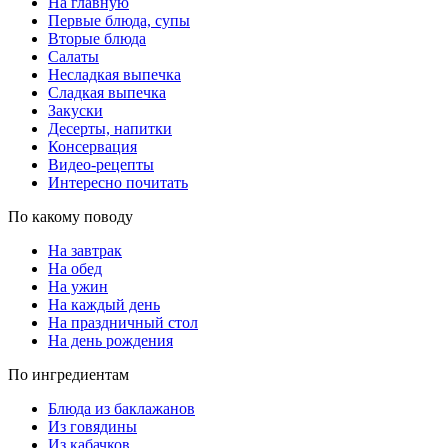
На главную
Первые блюда, супы
Вторые блюда
Салаты
Несладкая выпечка
Сладкая выпечка
Закуски
Десерты, напитки
Консервация
Видео-рецепты
Интересно почитать
По какому поводу
На завтрак
На обед
На ужин
На каждый день
На праздничный стол
На день рождения
По ингредиентам
Блюда из баклажанов
Из говядины
Из кабачков