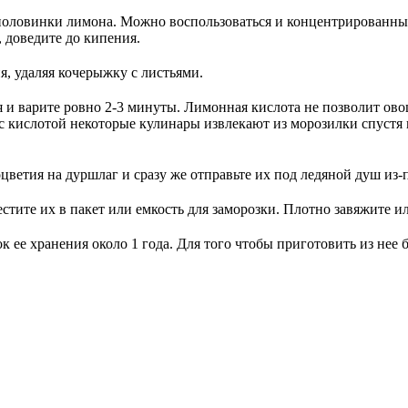
оловинки лимона. Можно воспользоваться и концентрированным
, доведите до кипения.
я, удаляя кочерыжку с листьями.
ия и варите ровно 2-3 минуты. Лимонная кислота не позволит ов
 с кислотой некоторые кулинары извлекают из морозилки спустя 
цветия на дуршлаг и сразу же отправьте их под ледяной душ из-
стите их в пакет или емкость для заморозки. Плотно завяжите и
к ее хранения около 1 года. Для того чтобы приготовить из нее 