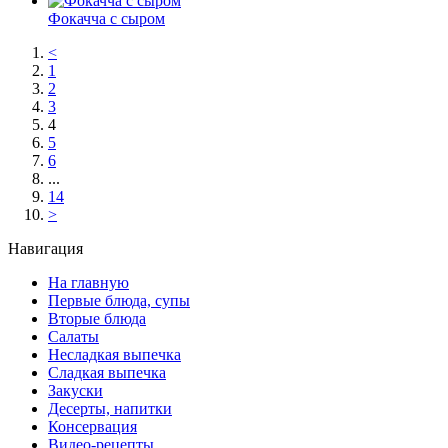
Фокачча с сыром
<
1
2
3
4
5
6
...
14
>
Навигация
На главную
Первые блюда, супы
Вторые блюда
Салаты
Несладкая выпечка
Сладкая выпечка
Закуски
Десерты, напитки
Консервация
Видео-рецепты