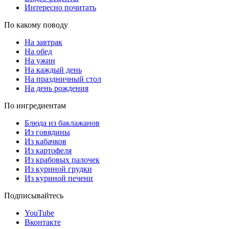
Интересно почитать
По какому поводу
На завтрак
На обед
На ужин
На каждый день
На праздничный стол
На день рождения
По ингредиентам
Блюда из баклажанов
Из говядины
Из кабачков
Из картофеля
Из крабовых палочек
Из куриной грудки
Из куриной печени
Подписывайтесь
YouTube
Вконтакте