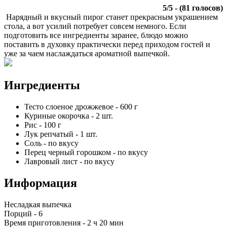
5
/
5
- (
81
голосов)
Нарядный и вкусный пирог станет прекрасным украшением
стола, а вот усилий потребует совсем немного. Если
подготовить все ингредиенты заранее, блюдо можно
поставить в духовку практически перед приходом гостей и
уже за чаем наслаждаться ароматной выпечкой.
Ингредиенты
Тесто слоеное дрожжевое
-
600
г
Куриные окорочка
-
2
шт.
Рис
-
100
г
Лук репчатый
-
1
шт.
Соль
-
по вкусу
Перец черный горошком
-
по вкусу
Лавровый лист
-
по вкусу
Информация
Несладкая выпечка
Порций -
6
Время приготовления -
2 ч 20 мин