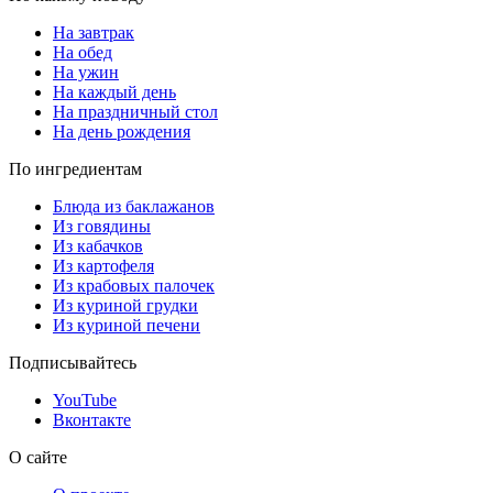
На завтрак
На обед
На ужин
На каждый день
На праздничный стол
На день рождения
По ингредиентам
Блюда из баклажанов
Из говядины
Из кабачков
Из картофеля
Из крабовых палочек
Из куриной грудки
Из куриной печени
Подписывайтесь
YouTube
Вконтакте
О сайте