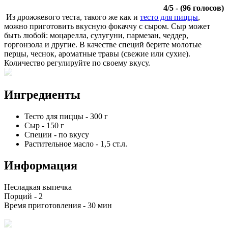
4
/
5
- (
96
голосов)
Из дрожжевого теста, такого же как и
тесто для пиццы
,
можно приготовить вкусную фокаччу с сыром. Сыр может
быть любой: моцарелла, сулугуни, пармезан, чеддер,
горгонзола и другие. В качестве специй берите молотые
перцы, чеснок, ароматные травы (свежие или сухие).
Количество регулируйте по своему вкусу.
Ингредиенты
Тесто для пиццы
-
300
г
Сыр
-
150
г
Специи
-
по вкусу
Растительное масло
-
1,5
ст.л.
Информация
Несладкая выпечка
Порций -
2
Время приготовления -
30 мин