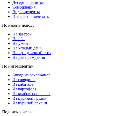
Десерты, напитки
Консервация
Видео-рецепты
Интересно почитать
По какому поводу
На завтрак
На обед
На ужин
На каждый день
На праздничный стол
На день рождения
По ингредиентам
Блюда из баклажанов
Из говядины
Из кабачков
Из картофеля
Из крабовых палочек
Из куриной грудки
Из куриной печени
Подписывайтесь