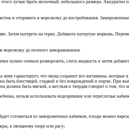
я этого лучше брать молочный, небольшого размера. Аккуратно 
пакетик и отправить в морозилку до востребования. Замороженны
ян. Затем натереть на терке. Добавить натертую морковь. Перем
 в морозилку до полного замораживания.
ки нужно сначала разморозить, слить жидкость и затем добавит
а зиму гарантирует, что овощ сохранит все витамины, которые в
а быть блестящей, гладкой и без повреждений и порчи. При выбо
на должна быть мягкой, а жесткая и твердая говорит о том, что
ебенка, нельзя использовать недозревшие или переспелые кабач
о будет готовиться из замороженных кабачков, плоды можно наре
кры, к овощному пюре или рагу;