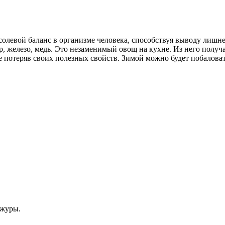
олевой баланс в организме человека, способствуя выводу лишне
р, железо, медь. Это незаменимый овощ на кухне. Из него полу
не потеряв своих полезных свойств. Зимой можно будет побалова
ожуры.