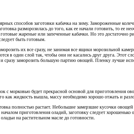
лярных способов заготовки кабачка на зиму. Замороженные коле
отовка разморозилась до того, как ее начали готовить, то ее н
готовые жареные или запеченные кабачки. Но это достаточно ри
следует быть готовым.
аморозить их все сразу, не занимая все ящики морозильной каме
я в один слой так, чтобы они не касались друг друга. Этот сл
и сразу заморозить большую партию овощей. Пленку лучше испол
чок с морковью будет прекрасной основой для приготовления ов
того как жидкость вышла, массу необходимо хорошо отжать и раз
овка полностью растает. Небольшие замерзшие кусочки овощей в
чалом приготовления оладий, заготовку следует хорошенько отж
оладьи на растительном масле до готовности.