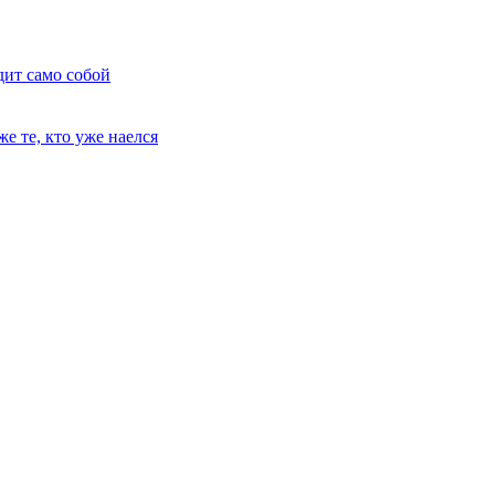
дит само собой
е те, кто уже наелся