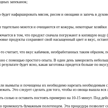
щных запеканок;
 будет нафаршировать мясом, рисом и овощами и запечь в духов
ды тщательно моются и очищаются от кожуры, некоторые хозяйки
лючается в том, что продукт сначала погружают в кипящую воду
ровке продукты сохраняют свой насыщенный цвет и вкус, остают
о считает, что вкус кабачков, необработанных таким образом, п
но с помощью простого опыта. В один день заморозить неболь
езультате будет ясно, какая заготовка придется больше по вкус
были вымыты и почищены их необходимо нарезать необходимым с
жать. Это следует сделать для того, чтобы из овоща вышла вся 
ть солью и оставить постоять примерно на 10-15 минут. Под де
ько промокнуть бумажным полотенцем. Эта процедура позволит 