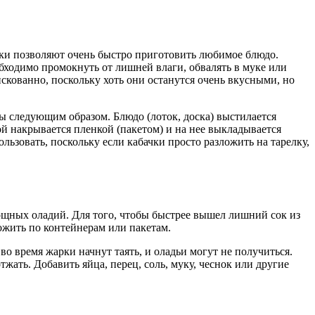
чки позволяют очень быстро приготовить любимое блюдо.
еобходимо промокнуть от лишней влаги, обвалять в муке или
скованно, поскольку хоть они останутся очень вкусными, но
ры следующим образом. Блюдо (лоток, доска) выстилается
ой накрывается пленкой (пакетом) и на нее выкладывается
ьзовать, поскольку если кабачки просто разложить на тарелку,
ощных оладий. Для того, чтобы быстрее вышел лишний сок из
ложить по контейнерам или пакетам.
о время жарки начнут таять, и оладьи могут не получиться.
ать. Добавить яйца, перец, соль, муку, чеснок или другие