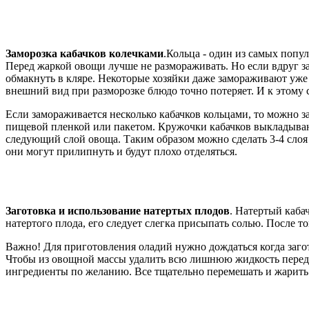
Заморозка кабачков колечками
.Кольца - один из самых попу
Перед жаркой овощи лучше не размораживать. Но если вдруг заг
обмакнуть в кляре. Некоторые хозяйки даже замораживают уже 
внешний вид при разморозке блюдо точно потеряет. И к этому 
Если замораживается несколько кабачков кольцами, то можно з
пищевой пленкой или пакетом. Кружочки кабачков выкладываютс
следующий слой овоща. Таким образом можно сделать 3-4 слоя 
они могут прилипнуть и будут плохо отделяться.
Заготовка и использование натертых плодов
. Натертый каба
натертого плода, его следует слегка присыпать солью. После 
Важно! Для приготовления оладий нужно дождаться когда загот
Чтобы из овощной массы удалить всю лишнюю жидкость перед на
ингредиенты по желанию. Все тщательно перемешать и жарить 