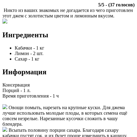
5
/
5
- (
37
голосов)
Никто из ваших знакомых не догадается из чего приготовлен
этот джем c золотистым цветом и лимонным вкусом.
Ингредиенты
Кабачки
-
1
кг
Лимон
-
2
шт.
Сахар
-
1
кг
Информация
Консервация
Порций -
1 л.
Время приготовления -
1 ч
Овощи помыть, нарезать на крупные куски. Для джема
лучше использовать молодые плоды, в которых семена ещё
совсем незрелые. Нарезанные кусочки сложить в чашу
блендера.
Всыпать половину порции сахара. Благодаря сахару
кабачки пустят сок, и их будет проще измельчить в кашицу.