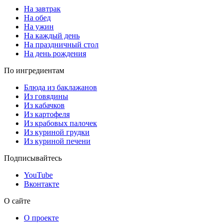
На завтрак
На обед
На ужин
На каждый день
На праздничный стол
На день рождения
По ингредиентам
Блюда из баклажанов
Из говядины
Из кабачков
Из картофеля
Из крабовых палочек
Из куриной грудки
Из куриной печени
Подписывайтесь
YouTube
Вконтакте
О сайте
О проекте