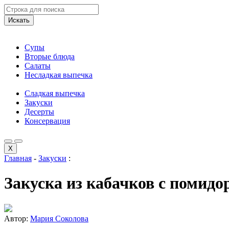
Искать
Супы
Вторые блюда
Салаты
Несладкая выпечка
Сладкая выпечка
Закуски
Десерты
Консервация
X
Главная
-
Закуски
:
Закуска из кабачков с помид
Автор:
Мария Соколова