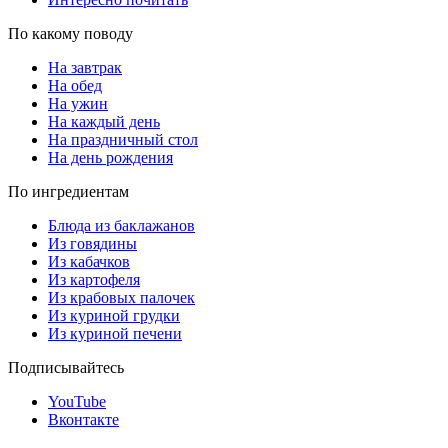
По какому поводу
На завтрак
На обед
На ужин
На каждый день
На праздничный стол
На день рождения
По ингредиентам
Блюда из баклажанов
Из говядины
Из кабачков
Из картофеля
Из крабовых палочек
Из куриной грудки
Из куриной печени
Подписывайтесь
YouTube
Вконтакте