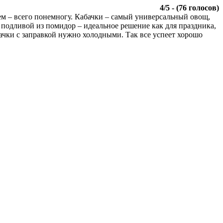
4
/
5
- (
76
голосов)
уем – всего понемногу. Кабачки – самый универсальный овощ,
с подливой из помидор – идеальное решение как для праздника,
бачки с заправкой нужно холодными. Так все успеет хорошо