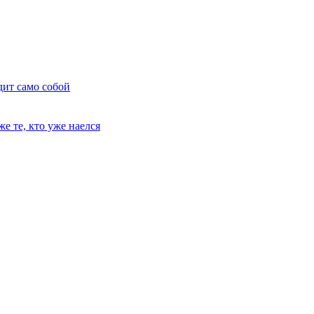
дит само собой
е те, кто уже наелся