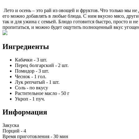
Лето и осень – это рай из овощей и фруктов. Что только мы не
его можно добавлять в любые блюда. С ним вкусно мясо, други
так и для ужина с семьей. Блюдо готовится быстро, просто и н
пропитаться, и можно будет ощутить полноценный вкус угоще
Ингредиенты
Кабачки
-
3
шт.
Перец болгарский
-
2
шт.
Помидор
-
3
шт.
Чеснок
-
1
гол.
Лук репчатый
-
1
шт.
Соль
-
по вкусу
Растительное масло
-
50
г
Укроп
-
1
пуч.
Информация
Закуска
Порций -
4
Время приготовления -
30 мин