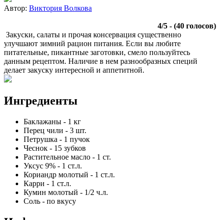
Автор:
Виктория Волкова
4
/
5
- (
40
голосов)
Закуски, салаты и прочая консервация существенно
улучшают зимний рацион питания. Если вы любите
питательные, пикантные заготовки, смело пользуйтесь
данным рецептом. Наличие в нем разнообразных специй
делает закуску интересной и аппетитной.
Ингредиенты
Баклажаны
-
1
кг
Перец чили
-
3
шт.
Петрушка
-
1
пучок
Чеснок
-
15
зубков
Растительное масло
-
1
ст.
Уксус 9%
-
1
ст.л.
Кориандр молотый
-
1
ст.л.
Карри
-
1
ст.л.
Кумин молотый
-
1/2
ч.л.
Соль
-
по вкусу