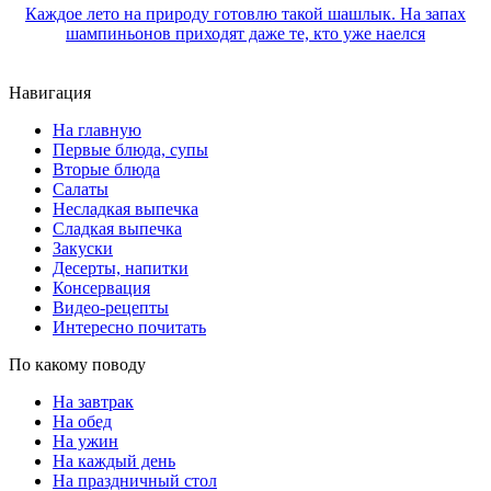
Каждое лето на природу готовлю такой шашлык. На запах
шампиньонов приходят даже те, кто уже наелся
Навигация
На главную
Первые блюда, супы
Вторые блюда
Салаты
Несладкая выпечка
Сладкая выпечка
Закуски
Десерты, напитки
Консервация
Видео-рецепты
Интересно почитать
По какому поводу
На завтрак
На обед
На ужин
На каждый день
На праздничный стол