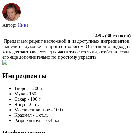
Автор:
Нина
4
/
5
- (
38
голосов)
Предлагаем рецепт несложной и из доступных ингредиентов
выпечки в духовке – пирога с творогом. Он отлично подходит
хоть для завтрака, хоть для чаепития с гостями, особенно если
его ещё дополнительно по-простому украсить.
Ингредиенты
Творог
-
200
г
Мука
-
150
г
Сахар
-
100
г
Яйца
-
2
шт.
Масло сливочное
-
100
г
Крахмал
-
1
ст.л.
Разрыхлитель
-
0,3
ч.л.
Информация