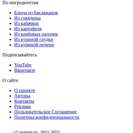
По ингредиентам
Блюда из баклажанов
Из говядины
Из кабачков
Из картофеля
Из крабовых палочек
Из куриной грудки
Из куриной печени
Подписывайтесь
YouTube
Вконтакте
О сайте
О проекте
Авторы
Контакты
Реклама
Пользовательское Соглашение
Политика конфиденциальности
| © pojrem.ru, 2011-2021.