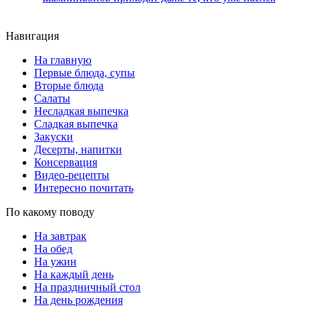
Навигация
На главную
Первые блюда, супы
Вторые блюда
Салаты
Несладкая выпечка
Сладкая выпечка
Закуски
Десерты, напитки
Консервация
Видео-рецепты
Интересно почитать
По какому поводу
На завтрак
На обед
На ужин
На каждый день
На праздничный стол
На день рождения