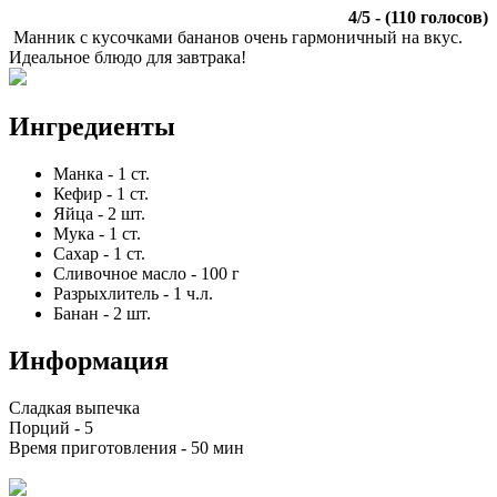
4
/
5
- (
110
голосов)
Манник с кусочками бананов очень гармоничный на вкус.
Идеальное блюдо для завтрака!
Ингредиенты
Манка
-
1
ст.
Кефир
-
1
ст.
Яйца
-
2
шт.
Мука
-
1
ст.
Сахар
-
1
ст.
Сливочное масло
-
100
г
Разрыхлитель
-
1
ч.л.
Банан
-
2
шт.
Информация
Сладкая выпечка
Порций -
5
Время приготовления -
50 мин