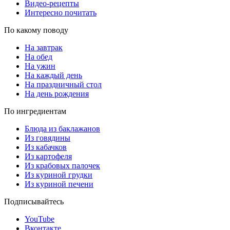
Видео-рецепты
Интересно почитать
По какому поводу
На завтрак
На обед
На ужин
На каждый день
На праздничный стол
На день рождения
По ингредиентам
Блюда из баклажанов
Из говядины
Из кабачков
Из картофеля
Из крабовых палочек
Из куриной грудки
Из куриной печени
Подписывайтесь
YouTube
Вконтакте