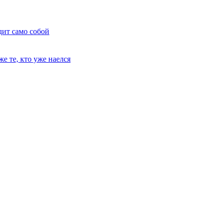
дит само собой
е те, кто уже наелся