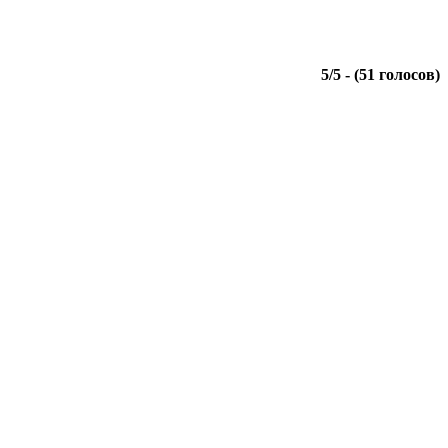
5
/
5
- (
51
голосов)