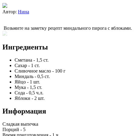
Автор:
Нина
Возьмите на заметку рецепт миндального пирога с яблоками.
Ингредиенты
Сметана
-
1,5
ст.
Сахар
-
1
ст.
Сливочное масло
-
100
г
Миндаль
-
0,5
ст.
Яйцо
-
1
шт.
Мука
-
1,5
ст.
Сода
-
0,5
ч.л.
Яблоки
-
2
шт.
Информация
Сладкая выпечка
Порций -
5
Время приготовления -
1 ч