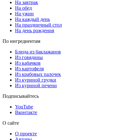
На завтрак
На обед
На ужин
На каждый день
На праздничный стол
На день рождения
По ингредиентам
Блюда из баклажанов
Из говядины
Из кабачков
Из картофеля
Из крабовых палочек
Из куриной грудки
Из куриной печени
Подписывайтесь
YouTube
Вконтакте
О сайте
О проекте
Авторы