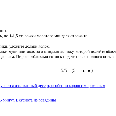
аны.
ь, но 1-1,5 ст. ложки молотого миндаля отложите.
ики, уложите дольки яблок.
 ложки муки или молотого миндаля заливку, которой полейте ябло
 до часа. Пирог с яблоками готов к подаче после полного остыва
5/5 - (51 голос)
олучается изысканный десерт, особенно хорош с мороженым
 5 минут. Вкуснота из говядины