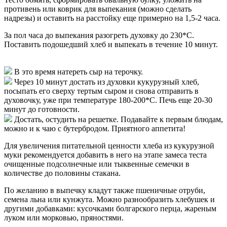
противень или коврик для выпекания (можно сделать
надрезы) и оставить на расстойку еще примерно на 1,5-2 часа.
За пол часа до выпекания разогреть духовку до 230*С.
Поставить подошедший хлеб и выпекать в течение 10 минут.
В это время натереть сыр на терочку.
Через 10 минут достать из духовки кукурузный хлеб,
посыпать его сверху тертым сыром и снова отправить в
духовочку, уже при температуре 180-200*С. Печь еще 20-30
минут до готовности.
Достать, остудить на решетке. Подавайте к первым блюдам,
можно и к чаю с бутербродом. Приятного аппетита!
Для увеличения питательной ценности хлеба из кукурузной
муки рекомендуется добавить в него на этапе замеса теста
очищенные подсолнечные или тыквенные семечки в
количестве до половины стакана.
По желанию в выпечку кладут также пшеничные отруби,
семена льна или кунжута. Можно разнообразить хлебушек и
другими добавками: кусочками болгарского перца, жареным
луком или морковью, пряностями.