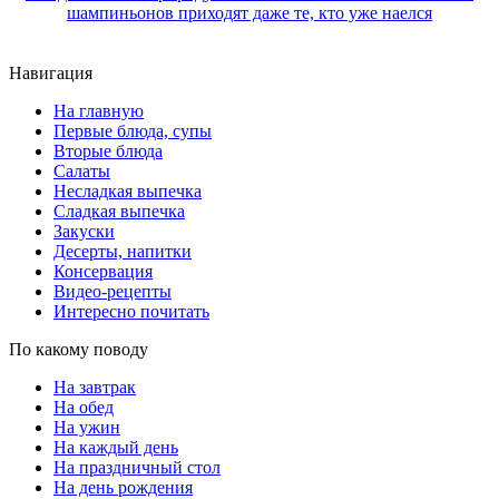
шампиньонов приходят даже те, кто уже наелся
Навигация
На главную
Первые блюда, супы
Вторые блюда
Салаты
Несладкая выпечка
Сладкая выпечка
Закуски
Десерты, напитки
Консервация
Видео-рецепты
Интересно почитать
По какому поводу
На завтрак
На обед
На ужин
На каждый день
На праздничный стол
На день рождения