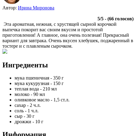
Автор:
Ирина Миронова
5
/
5
- (
66
голосов)
Эта ароматная, нежная, с хрустящей сырной корочкой
выпечка покорит вас своим вкусом и простотой
приготовления! А главное, она очень полезная! Прекрасный
вариант для завтрака. Очень вкусен хлебушек, поджаренный в
тостере и с плавленым сырочком.
Ингредиенты
мука пшеничная
-
350
г
мука кукурузная
-
150
г
теплая вода
-
210
мл
молоко
-
90
мл
оливковое масло
-
1,5
ст.л.
сахар
-
2
ч.л.
соль
-
1
ч.л.
сыр
-
30
г
дрожжи
-
10
г
Информация