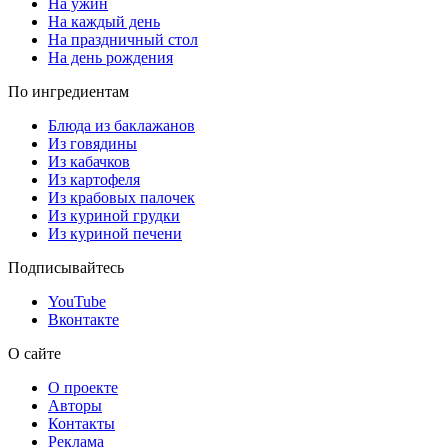
На ужин
На каждый день
На праздничный стол
На день рождения
По ингредиентам
Блюда из баклажанов
Из говядины
Из кабачков
Из картофеля
Из крабовых палочек
Из куриной грудки
Из куриной печени
Подписывайтесь
YouTube
Вконтакте
О сайте
О проекте
Авторы
Контакты
Реклама