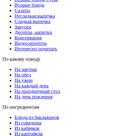
Вторые блюда
Салаты
Несладкая выпечка
Сладкая выпечка
Закуски
Десерты, напитки
Консервация
Видео-рецепты
Интересно почитать
По какому поводу
На завтрак
На обед
На ужин
На каждый день
На праздничный стол
На день рождения
По ингредиентам
Блюда из баклажанов
Из говядины
Из кабачков
Из картофеля