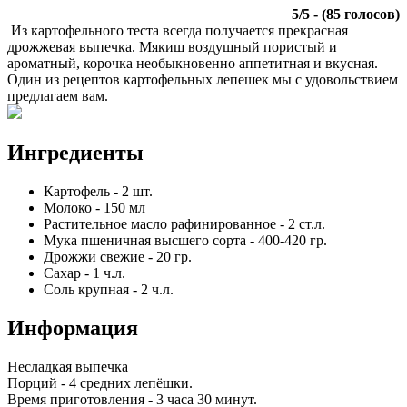
5
/
5
- (
85
голосов)
Из картофельного теста всегда получается прекрасная
дрожжевая выпечка. Мякиш воздушный пористый и
ароматный, корочка необыкновенно аппетитная и вкусная.
Один из рецептов картофельных лепешек мы с удовольствием
предлагаем вам.
Ингредиенты
Картофель
-
2
шт.
Молоко
-
150
мл
Растительное масло рафинированное
-
2
ст.л.
Мука пшеничная высшего сорта
-
400-420
гр.
Дрожжи свежие
-
20
гр.
Сахар
-
1
ч.л.
Соль крупная
-
2
ч.л.
Информация
Несладкая выпечка
Порций -
4 средних лепёшки
.
Время приготовления -
3 часа 30 минут
.