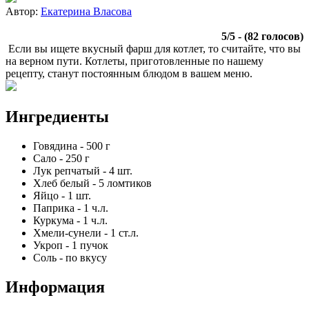
Автор:
Екатерина Власова
5
/
5
- (
82
голосов)
Если вы ищете вкусный фарш для котлет, то считайте, что вы
на верном пути. Котлеты, приготовленные по нашему
рецепту, станут постоянным блюдом в вашем меню.
Ингредиенты
Говядина
-
500
г
Сало
-
250
г
Лук репчатый
-
4
шт.
Хлеб белый
-
5
ломтиков
Яйцо
-
1
шт.
Паприка
-
1
ч.л.
Куркума
-
1
ч.л.
Хмели-сунели
-
1
ст.л.
Укроп
-
1
пучок
Соль
-
по вкусу
Информация