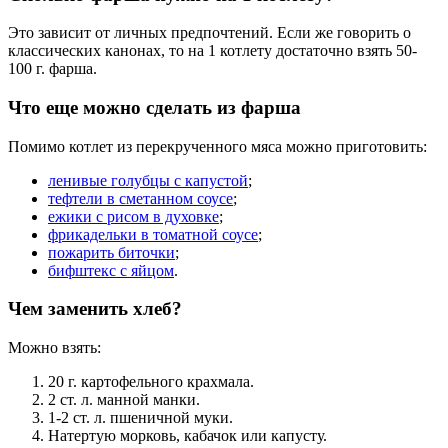
Это зависит от личных предпочтений. Если же говорить о
классических канонах, то на 1 котлету достаточно взять 50-
100 г. фарша.
Что еще можно сделать из фарша
Помимо котлет из перекрученного мяса можно приготовить:
ленивые голубцы с капустой
;
тефтели в сметанном соусе
;
ежики с рисом в духовке
;
фрикадельки в томатной соусе
;
пожарить биточки
;
бифштекс с яйцом
.
Чем заменить хлеб?
Можно взять:
20 г. картофельного крахмала.
2 ст. л. манной манки.
1-2 ст. л. пшеничной муки.
Натертую морковь, кабачок или капусту.