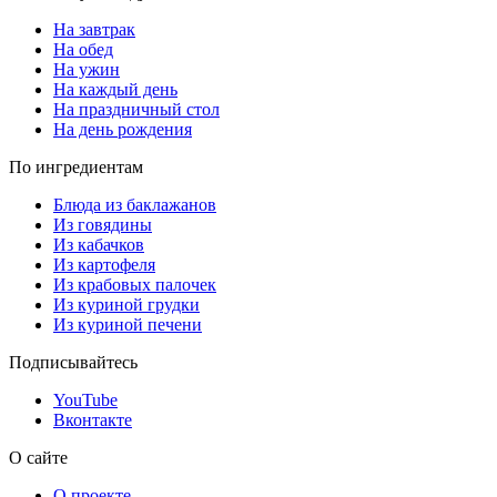
На завтрак
На обед
На ужин
На каждый день
На праздничный стол
На день рождения
По ингредиентам
Блюда из баклажанов
Из говядины
Из кабачков
Из картофеля
Из крабовых палочек
Из куриной грудки
Из куриной печени
Подписывайтесь
YouTube
Вконтакте
О сайте
О проекте