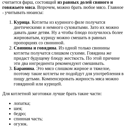
считается фарш, состоящий
из равных долей свиного и
говяжьего мяса
. Впрочем, можно брать любое мясо. Главное
- учитывать нюансы:
Курица
. Котлеты из куриного филе получатся
диетическими и немного суховатыми. Зато их можно
давать даже детям. Ну а чтобы блюдо получилось более
жирноватым, курицу можно смешать в равных
пропорциях со свининой.
Свинина и говядина
. Из одной только свинины
котлеты получатся слишком сухими. Говядина же
придаст будущему блюду жесткость. По этой причине
эти два ингредиента рекомендуют смешивать.
Баранина
. Это мясо слишком жирное и тяжелое,
поэтому такие котлеты не подойдут для употребления в
пищу детьми. Компенсировать жирность мяса можно
говядиной или курицей.
Для котлетной заготовки лучше брать такие части:
лопатка;
шея;
бедро;
спинная часть;
огузок.