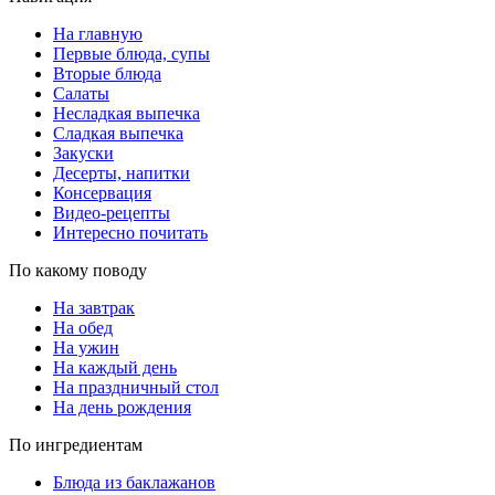
На главную
Первые блюда, супы
Вторые блюда
Салаты
Несладкая выпечка
Сладкая выпечка
Закуски
Десерты, напитки
Консервация
Видео-рецепты
Интересно почитать
По какому поводу
На завтрак
На обед
На ужин
На каждый день
На праздничный стол
На день рождения
По ингредиентам
Блюда из баклажанов