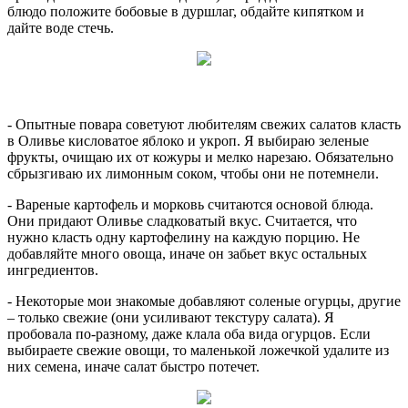
блюдо положите бобовые в дуршлаг, обдайте кипятком и
дайте воде стечь.
- Опытные повара советуют любителям свежих салатов класть
в Оливье кисловатое яблоко и укроп. Я выбираю зеленые
фрукты, очищаю их от кожуры и мелко нарезаю. Обязательно
сбрызгиваю их лимонным соком, чтобы они не потемнели.
- Вареные картофель и морковь считаются основой блюда.
Они придают Оливье сладковатый вкус. Считается, что
нужно класть одну картофелину на каждую порцию. Не
добавляйте много овоща, иначе он забьет вкус остальных
ингредиентов.
- Некоторые мои знакомые добавляют соленые огурцы, другие
– только свежие (они усиливают текстуру салата). Я
пробовала по-разному, даже клала оба вида огурцов. Если
выбираете свежие овощи, то маленькой ложечкой удалите из
них семена, иначе салат быстро потечет.