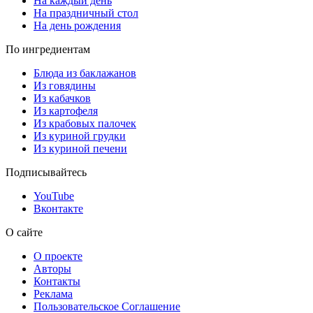
На каждый день
На праздничный стол
На день рождения
По ингредиентам
Блюда из баклажанов
Из говядины
Из кабачков
Из картофеля
Из крабовых палочек
Из куриной грудки
Из куриной печени
Подписывайтесь
YouTube
Вконтакте
О сайте
О проекте
Авторы
Контакты
Реклама
Пользовательское Соглашение