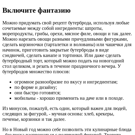
Включите фантазию
Можно придумать свой рецепт бутерброда, используя любые
сочетаемые между собой ингредиенты: шпроты,
морепродукты, грибы, орехи, мясное филе, овощи и так далее.
Можно нарезать овощи разными причудливыми фигурками,
сделать корзиночки (тарталетки и волованы) или чашечки для
начинок, приготовить закрытые бутерброды в виде
сэндвичей, сделать канапе и тортинки. Или даже сделать
бутербродный торт, который можно подать на новогодний
стол целиком, и резать в течение праздничного вечера. У
бутербродов множество плюсов:
огромное разнообразие по вкусу и ингредиентам;
по форме и дизайну;
они быстро готовятся;
мобильны - хорошо применить на даче или в походе.
Из минусов, пожалуй, есть один, который важен для людей,
следящих за фигурой, - мучная основа: хлеб, крекеры,
печенье, корзинки и так далее.
Но в Новый год можно себе позволить эти кулинарные блюда
- без риска распрощаться с подтянутой фигурой. Творите,