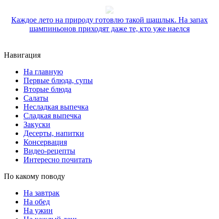
Каждое лето на природу готовлю такой шашлык. На запах
шампиньонов приходят даже те, кто уже наелся
Навигация
На главную
Первые блюда, супы
Вторые блюда
Салаты
Несладкая выпечка
Сладкая выпечка
Закуски
Десерты, напитки
Консервация
Видео-рецепты
Интересно почитать
По какому поводу
На завтрак
На обед
На ужин