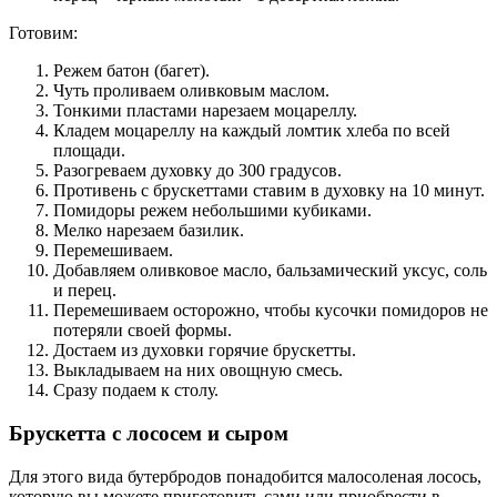
Готовим:
Режем батон (багет).
Чуть проливаем оливковым маслом.
Тонкими пластами нарезаем моцареллу.
Кладем моцареллу на каждый ломтик хлеба по всей
площади.
Разогреваем духовку до 300 градусов.
Противень с брускеттами ставим в духовку на 10 минут.
Помидоры режем небольшими кубиками.
Мелко нарезаем базилик.
Перемешиваем.
Добавляем оливковое масло, бальзамический уксус, соль
и перец.
Перемешиваем осторожно, чтобы кусочки помидоров не
потеряли своей формы.
Достаем из духовки горячие брускетты.
Выкладываем на них овощную смесь.
Сразу подаем к столу.
Брускетта с лососем и сыром
Для этого вида бутербродов понадобится малосоленая лосось,
которую вы можете приготовить сами или приобрести в