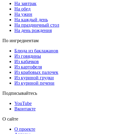
На завтрак
На обед
На ужин
На каждый день
На праздничный стол
На день рождения
По ингредиентам
Блюда из баклажанов
Из говядины
Из кабачков
Из картофеля
Из крабовых палочек
Из куриной грудки
Из куриной печени
Подписывайтесь
YouTube
Вконтакте
О сайте
О проекте