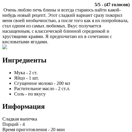
5
/
5
- (
47
голосов)
Очень люблю печь блины и всегда стараюсь найти какой-
нибудь новый рецепт. Этот сладкий вариант сразу покорил
меня своей необычностью, а после того как я их попробовала,
стал одним из самых любимых. Вкус получается
насыщенным, с классической блинной серединкой и
хрустящими краями. Я предпочитаю их в сочетании с
кисловатыми ягодами.
Ингредиенты
Мука
-
2
ст.
Яйцо
-
1
шт.
Сгущенное молоко
-
200
мл
Растительное масло
-
2
ст.л.
Соль
-
по вкусу
Информация
Сладкая выпечка
Порций -
4
Время приготовления -
20 мин