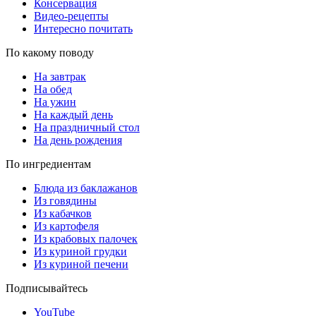
Консервация
Видео-рецепты
Интересно почитать
По какому поводу
На завтрак
На обед
На ужин
На каждый день
На праздничный стол
На день рождения
По ингредиентам
Блюда из баклажанов
Из говядины
Из кабачков
Из картофеля
Из крабовых палочек
Из куриной грудки
Из куриной печени
Подписывайтесь
YouTube