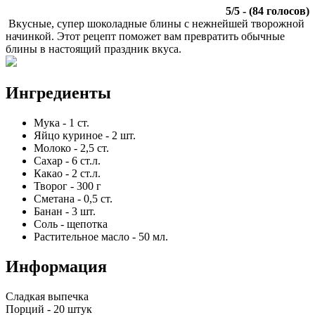
5
/
5
- (
84
голосов)
Вкусные, супер шоколадные блины с нежнейшей творожной
начинкой. Этот рецепт поможет вам превратить обычные
блины в настоящий праздник вкуса.
Ингредиенты
Мука
-
1
ст.
Яйцо куриное
-
2
шт.
Молоко
-
2,5
ст.
Сахар
-
6
ст.л.
Какао
-
2
ст.л.
Творог
-
300
г
Сметана
-
0,5
ст.
Банан
-
3
шт.
Соль
-
щепотка
Растительное масло
-
50
мл.
Информация
Сладкая выпечка
Порций -
20 штук